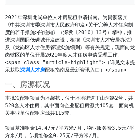
2021年深圳龙岗单位人才房配租申请指南。为贯彻落实
《中共深圳市委深圳市人民政府印发<关于完善人才住房制
度的若干措施>的通知》（深发〔2016〕13号）精神，推
进深圳国际低碳城开发建设，根据《深圳市人才安居办法》
及《龙岗区人才住房管理实施细则》等有关规定，现面向龙
岗辖区的单位开展2021年度人才住房申请受理工作。
<span class="article-highlight">（详见文末提
示获取
深圳人才房
配租指南及最新资讯入口）</span>
一、房源概况
本批次配租项目为坪馨苑，位于坪地街道丁山河路2号，共
520套人才住房，其中面向企业配租房源共405套、面向机
关事业单位配租房源共115套。

项目基准租金14.47元/平方米/月，物业服务费3.5元/平
方米/月，专项维修金0.25元/平方米/月。
