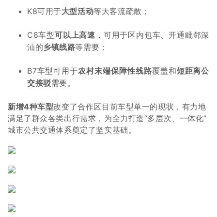
K8可用于
大型活动
等大客流疏散；
C8车型
可以上高速
，可用于区内包车、开通毗邻深
汕的
乡镇线路
等需要；
B7车型可用于
农村末端保障性线路
覆盖和
短距离公
交接驳
需要。
新增4种车型
改变了合作区目前车型单一的现状，有力地
满足了群众各类出行需求，为全力打造“多层次、一体化”
城市公共交通体系奠定了坚实基础。