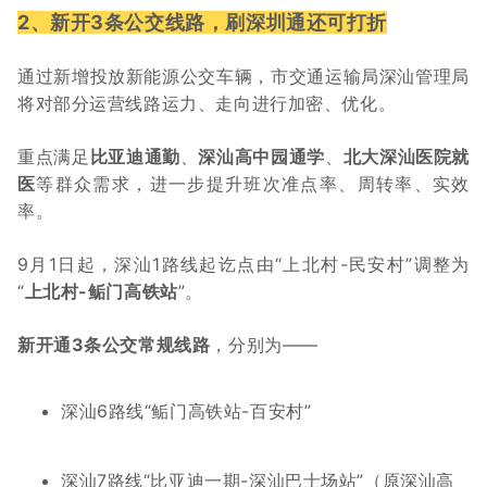
2、新开3条公交线路，
刷深圳通还可打折
通过新增投放新能源公交车辆，市交通运输局深汕管理局
将对部分运营线路运力、走向进行加密、优化。
重点满足
比亚迪通勤
、
深汕高中园通学
、
北大深汕医院就
医
等群众需求，进一步提升班次准点率、周转率、实效
率。
9月1日起，深汕1路线起讫点由“上北村-民安村”调整为
“
上北村-鲘门高铁站
”。
新开通3条公交常规线路
，分别为——
深汕6路线“鲘门高铁站-百安村”
深汕7路线“比亚迪一期-深汕巴士场站”（原深汕高