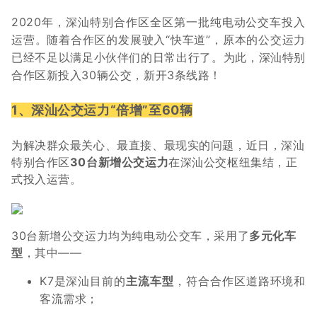
2020年，
深汕特别合作区
全区第一批纯电动公交车投入
运营。
随着合作区的发展驶入“快车道”，
原本的公交运力
已经不足以满足
小伙伴们的日常出行了。
为此，
深汕特别
合作区
新投入30辆公交，
新开3条
线路！
1、深汕公交运力“倍增”至60辆
为解决群众最关心、最直接、最现实的问题，近日，深汕
特别合作区
30台新增公交运力
在深汕公交枢纽集结，正
式投入运营。
30台新增公交运力均为纯电动公交车，采用了
多元化车
型
，其中——
K7是深汕目前的
主流车型
，符合合作区道路环境和
客流需求；