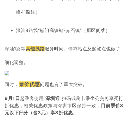
峰41路线）
深汕8路线“鲘门高铁站-赤石镇”（原区间线）
深汕1路等
其他线路
服务时间、停靠站点及起讫点也做了
细化调整。
票价优惠
同时，
问题也有了重大突破。
9月1日
起乘客使用“
深圳通
”扫码或刷卡乘坐公交将享受打
折优惠，相关优惠政策与深圳市区保持一致，
目前票价3
元以下部分（含3元）享8折优惠
。