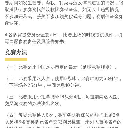
赛期间如发生罢赛、弃权、打架等违反体育道德的情况，将
取消队伍参赛资格并没收比赛保证金。如无以上违规情况、
不参加开幕式、获奖不参加颁奖仪式等问题，赛后保证金如
数退还。
4.各队需提交身份证复印件，比赛上场的时候提供原件，填
写自愿参赛责任及风险告知书。
竞赛办法
（一）比赛采用中国足协审定的最新《足球竞赛规则》。
（二）比赛采用八人赛，使用5号球，比赛时间为50分钟，
上下半场各25分钟，中间休息10分钟。
（三）比赛采用小组单循环16队分4组，每组前两名入围、
交叉淘汰赛的办法决出名次。
（四）每场比赛换人6次，赛前各队教练员必须把上场8名
队员和8名替补队员名单交裁判员检查，未列入替补名单的