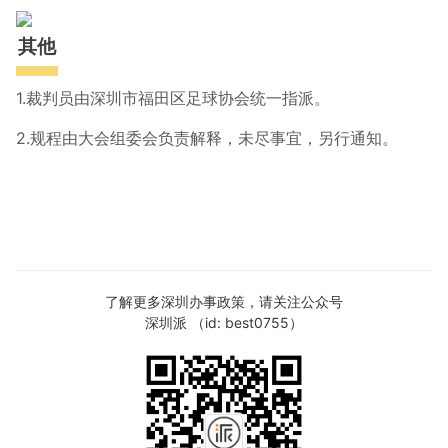
其他
1.裁判员由深圳市福田区足球协会统一指派。
2.规程由大会组委会负责解释，未尽事宜，另行通知。
了解更多深圳办事政策，请关注公众号
深圳派 （id: best0755）