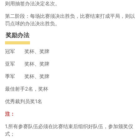
则用抽签办法决定名次。
第二阶段：每场比赛须决出胜负，比赛结束打成平局，则以
罚点球的办法决出胜负。
奖励办法
冠军 奖杯、奖牌
亚军 奖杯、奖牌
季军 奖杯、奖牌
最佳射手2名，奖杯
优秀裁判员奖1名
注：
1.所有参赛队伍必须在比赛结束后组织好队伍，参加颁奖仪
式；