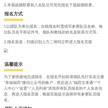
2.本届超级联赛前八名队伍可优先报名下届超级联赛。
报名方式
1.以团队为单位报名，在线报名时需填写参赛队伍名称、每
位队员名字和证件号、领队和教练的姓名及联系方式等。
2.报名渠道：扫描识别上方二维码立即进入报名页面
温馨提示
为了更快捷地完成报名，在报名开始前请领队先行实名注册
“幸福福田”微信公众号的账户，然后进入“福田文体通”-“个
人中心”-“设置”-“人员列表”添加所有队员报名的个人实名信
息，再进入报名页面，根据页面提示选择所有参赛队员报
名。