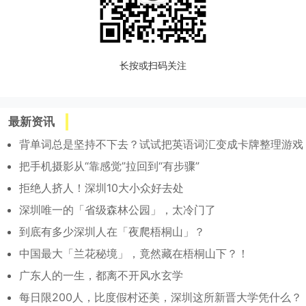
长按或扫码关注
最新资讯
背单词总是坚持不下去？试试把英语词汇变成卡牌整理游戏
把手机摄影从“靠感觉”拉回到“有步骤”
拒绝人挤人！深圳10大小众好去处
深圳唯一的「省级森林公园」，太冷门了
到底有多少深圳人在「夜爬梧桐山」？
中国最大「兰花秘境」，竟然藏在梧桐山下？！
广东人的一生，都离不开风水玄学
每日限200人，比度假村还美，深圳这所新晋大学凭什么？