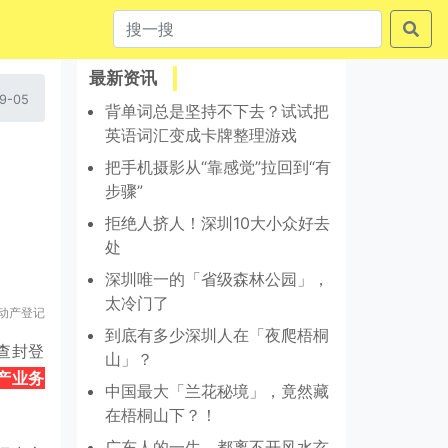
最新资讯
9-05
背单词总是坚持不下去？试试把
英语词汇变成卡牌整理游戏
把手机摄影从“靠感觉”拉回到“有
步骤”
拒绝人挤人！深圳10大小众好去
处
深圳唯一的「省级森林公园」，
太冷门了
动产登记
到底有多少深圳人在「夜爬梧桐
查封登
山」？
产业务
中国最大「兰花秘境」，竟然藏
在梧桐山下？！
广东人的一生，都离不开风水玄