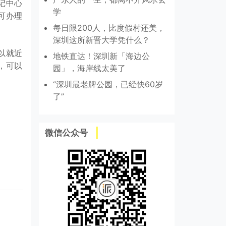
记中心
学
可办理
每日限200人，比度假村还美，
深圳这所新晋大学凭什么？
以就近
地铁直达！深圳新「海边公
，可以
园」，海岸线太美了
“深圳最老牌公园，已经快60岁
了”
微信公众号