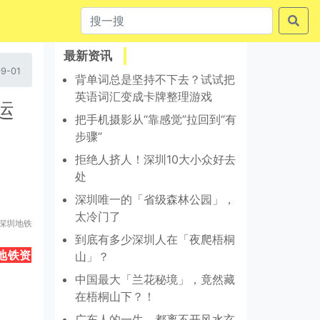
最新资讯
9-01
背单词总是坚持不下去？试试把
英语词汇变成卡牌整理游戏
运
把手机摄影从“靠感觉”拉回到“有
步骤”
拒绝人挤人！深圳10大小众好去
处
深圳唯一的「省级森林公园」，
太冷门了
深圳地铁
到底有多少深圳人在「夜爬梧桐
地铁资
山」？
中国最大「兰花秘境」，竟然藏
在梧桐山下？！
广东人的一生，都离不开风水玄