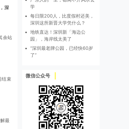
学
起，深
每日限200人，比度假村还美，
深圳这所新晋大学凭什么？
地铁直达！深圳新「海边公
其余站
园」，海岸线太美了
“深圳最老牌公园，已经快60岁
了”
微信公众号
前结束
了解最