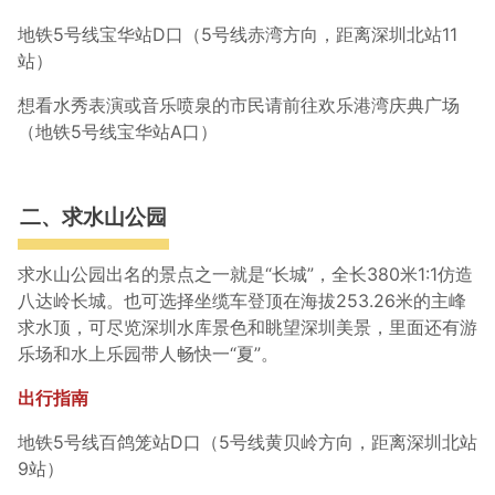
地铁5号线宝华站D口（5号线赤湾方向，距离深圳北站11
站）
想看水秀表演或音乐喷泉的市民请前往欢乐港湾庆典广场
（地铁5号线宝华站A口）
二、求水山公园
求水山公园出名的景点之一就是“长城”，全长380米1:1仿造
八达岭长城。也可选择坐缆车登顶在海拔253.26米的主峰
求水顶，可尽览深圳水库景色和眺望深圳美景，里面还有游
乐场和水上乐园带人畅快一“夏”。
出行指南
地铁5号线百鸽笼站D口（5号线黄贝岭方向，距离深圳北站
9站）