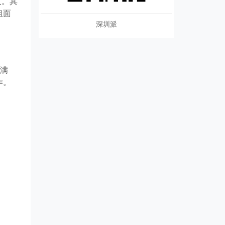
人。其
租面
深圳派
期满
作。