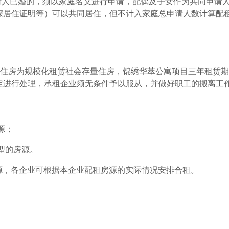
请人已婚的，须以家庭名义进行申请，配偶及子女作为共同申请
深居住证明等）可以共同居住，但不计入家庭总申请人数计算配
租住房为规模化租赁社会存量住房，锦绣华萃公寓项目三年租赁
定进行处理，承租企业须无条件予以服从，并做好职工的搬离工
源；
型的房源。
房源，各企业可根据本企业配租房源的实际情况安排合租。