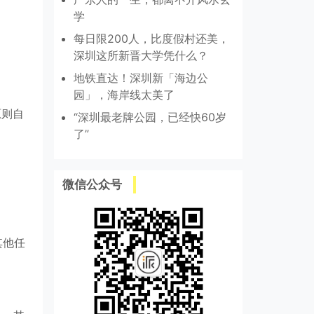
学
每日限200人，比度假村还美，
深圳这所新晋大学凭什么？
地铁直达！深圳新「海边公
园」，海岸线太美了
原则自
“深圳最老牌公园，已经快60岁
了”
微信公众号
其他任
；