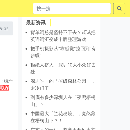
最新资讯
8-02
背单词总是坚持不下去？试试把
英语词汇变成卡牌整理游戏
把手机摄影从“靠感觉”拉回到“有
步骤”
拒绝人挤人！深圳10大小众好去
处
深圳唯一的「省级森林公园」，
源：
i
龙华
取深
太冷门了
到底有多少深圳人在「夜爬梧桐
山」？
中国最大「兰花秘境」，竟然藏
在梧桐山下？！
广东人的一生，都离不开风水玄