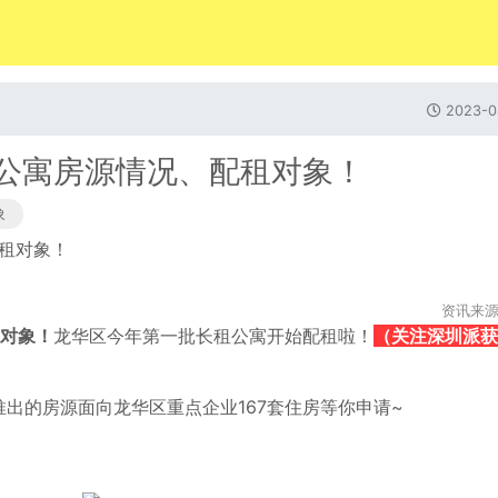
2023-0
租公寓房源情况、配租对象！
象
资讯来
租对象！
龙华区今年第一批长租公寓
开始配租啦！
（关注深圳派获
出的房源面向龙华区重点企业167套住房等你申请~