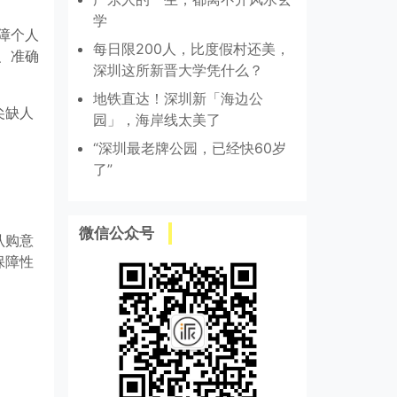
学
障个人
每日限200人，比度假村还美，
、准确
深圳这所新晋大学凭什么？
地铁直达！深圳新「海边公
尖缺人
园」，海岸线太美了
“深圳最老牌公园，已经快60岁
了”
微信公众号
认购意
保障性