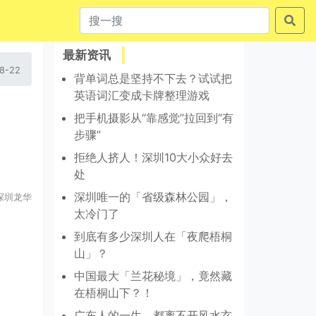
最新资讯
8-22
背单词总是坚持不下去？试试把
英语词汇变成卡牌整理游戏
把手机摄影从“靠感觉”拉回到“有
步骤”
拒绝人挤人！深圳10大小众好去
处
深圳唯一的「省级森林公园」，
深圳龙华
太冷门了
到底有多少深圳人在「夜爬梧桐
山」？
中国最大「兰花秘境」，竟然藏
在梧桐山下？！
广东人的一生，都离不开风水玄