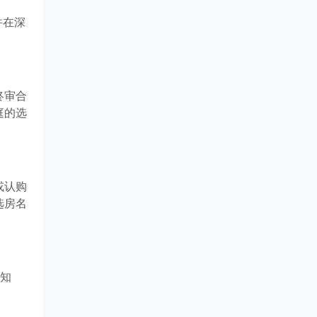
并在深
终审合
庭的选
或认购
选房名
通知