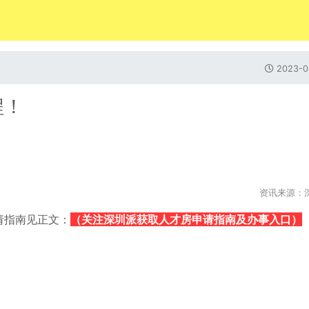
2023-0
程！
资讯来源：
请指南见正文：
（关注深圳派获取人才房申请指南及办事入口）