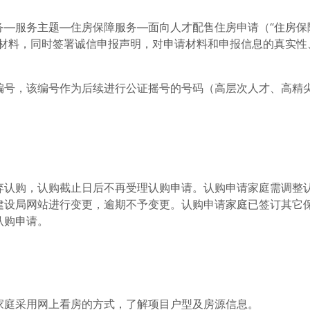
务—服务主题—住房保障服务—面向人才配售住房申请（“住房保
请材料，同时签署诚信申报声明，对申请材料和申报信息的真实性
编号，该编号作为后续进行公证摇号的号码（高层次人才、高精
弃认购，认购截止日后不再受理认购申请。认购申请家庭需调整
建设局网站进行变更，逾期不予变更。认购申请家庭已签订其它
认购申请。
家庭采用网上看房的方式，了解项目户型及房源信息。