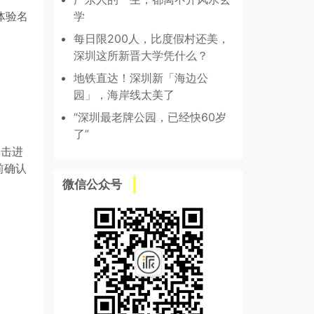
体验名
学
每日限200人，比度假村还美，
深圳这所新晋大学凭什么？
地铁直达！深圳新「海边公
园」，海岸线太美了
“深圳最老牌公园，已经快60岁
了”
点击进
前确认
微信公众号
。