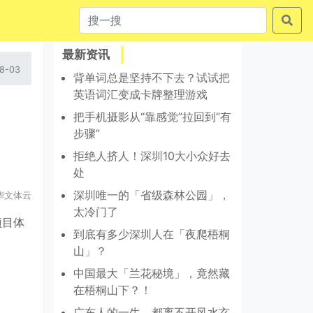
最新资讯
8-03
背单词总是坚持不下去？试试把
英语词汇变成卡牌整理游戏
把手机摄影从“靠感觉”拉回到“有
步骤”
拒绝人挤人！深圳10大小众好去
处
深圳唯一的「省级森林公园」，
华文体云
太冷门了
项目体
到底有多少深圳人在「夜爬梧桐
山」？
中国最大「兰花秘境」，竟然藏
在梧桐山下？！
广东人的一生，都离不开风水玄