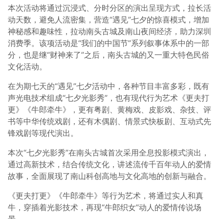
本次活动将通过沉浸式、分时分区的演出呈现方式，拉长活
动天数，避免人流密集，营造“遇见”七夕的惊喜模式，增加
神秘感和趣味性，拉动南头古城及南山夜间经济，助力深圳
消费季。该项活动是“我们的中国节”系列叙事体系中的一部
分，也是继“财神来了”之后，南头古城的又一重大特色民俗
文化活动。
在为期七天的“遇见”七夕活动中，各种节目丰富多彩，既有
声光电技术组成“七夕光影秀”，也有现代行为艺术《更夫打
更》《牛郎牵牛》，更有粤剧、黄梅戏、皮影戏、杂技、评
书等中华传统戏剧，还有木偶剧、情景式快板剧、互动式先
锋戏剧等现代演出。
本次“七夕光影秀”在南头古城首次采用全息投影模式演出，
通过高新技术，结合传统文化，讲述流传千百年动人的爱情
故事，全面展现了南山科创高地与文化高地的创新与融合。
《更夫打更》《牛郎牵牛》等行为艺术，将通过实人和真
牛，穿插着光影技术，再现“牛郎织女”动人的爱情传说场