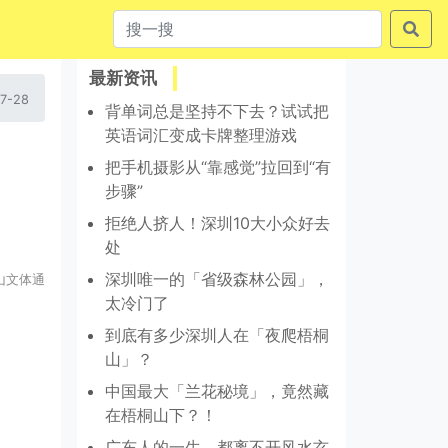
最新资讯
7-28
背单词总是坚持不下去？试试把
英语词汇变成卡牌整理游戏
把手机摄影从“靠感觉”拉回到“有
步骤”
拒绝人挤人！深圳10大小众好去
处
深圳唯一的「省级森林公园」，
山文体通
太冷门了
到底有多少深圳人在「夜爬梧桐
山」？
中国最大「兰花秘境」，竟然藏
在梧桐山下？！
广东人的一生，都离不开风水玄