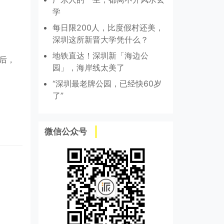
学
每日限200人，比度假村还美，
深圳这所新晋大学凭什么？
地铁直达！深圳新「海边公
券后，
园」，海岸线太美了
“深圳最老牌公园，已经快60岁
了”
微信公众号