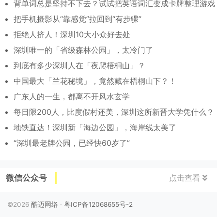
背单词总是坚持不下去？试试把英语词汇变成卡牌整理游戏
把手机摄影从“靠感觉”拉回到“有步骤”
拒绝人挤人！深圳10大小众好去处
深圳唯一的「省级森林公园」，太冷门了
到底有多少深圳人在「夜爬梧桐山」？
中国最大「兰花秘境」，竟然藏在梧桐山下？！
广东人的一生，都离不开风水玄学
每日限200人，比度假村还美，深圳这所新晋大学凭什么？
地铁直达！深圳新「海边公园」，海岸线太美了
“深圳最老牌公园，已经快60岁了”
微信公众号
点击查看
©2026
酷迈网络
·
粤ICP备12068655号-2