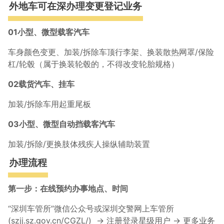
外地车可在深办理变更登记业务
01小型、微型载客汽车
车身颜色变更、加装/拆除车顶行李架、换装散热网罩/保险
杠/轮毂（属于换装轮毂的，不得改变轮胎规格）
02载货汽车、挂车
加装/拆除车用起重尾板
03小型、微型自动挡载客汽车
加装/拆除/更换肢体残疾人操纵辅助装置
办理流程
第一步：在线预约办事地点、时间
“深圳车管所”微信公众号或深圳交警网上车管所
(szjj.sz.gov.cn/CGZL/) → 注册登录星级用户 → 更多业务