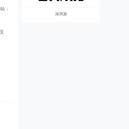
网站：
深圳派
文