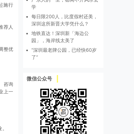
起施行
学
每日限200人，比度假村还美，
深圳这所新晋大学凭什么？
推荐人
地铁直达！深圳新「海边公
园」，海岸线太美了
调整优
“深圳最老牌公园，已经快60岁
了”
微信公众号
、咨询
业上一
业。