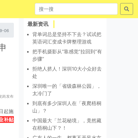
最新资讯
9-06
背单词总是坚持不下去？试试把
英语词汇变成卡牌整理游戏
申
把手机摄影从“靠感觉”拉回到“有
步骤”
拒绝人挤人！深圳10大小众好去
处
深圳唯一的「省级森林公园」，
太冷门了
龙岗发布
到底有多少深圳人在「夜爬梧桐
山」？
日起施
业补贴
中国最大「兰花秘境」，竟然藏
在梧桐山下？！
广东人的一生，都离不开风水玄