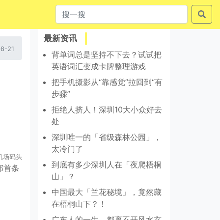
最新资讯
8-21
背单词总是坚持不下去？试试把
英语词汇变成卡牌整理游戏
把手机摄影从“靠感觉”拉回到“有
步骤”
拒绝人挤人！深圳10大小众好去
处
深圳唯一的「省级森林公园」，
太冷门了
机场码头
到底有多少深圳人在「夜爬梧桐
部首条
山」？
中国最大「兰花秘境」，竟然藏
在梧桐山下？！
广东人的一生，都离不开风水玄