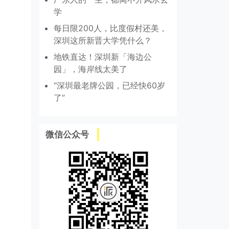
学
每日限200人，比度假村还美，
深圳这所新晋大学凭什么？
：
地铁直达！深圳新「海边公
园」，海岸线太美了
“深圳最老牌公园，已经快60岁
了”
微信公众号