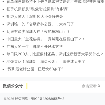
背单词总是坚持不下去？试试把英语词汇变成卡牌整理游戏
把手机摄影从“靠感觉”拉回到“有步骤”
拒绝人挤人！深圳10大小众好去处
深圳唯一的「省级森林公园」，太冷门了
到底有多少深圳人在「夜爬梧桐山」？
中国最大「兰花秘境」，竟然藏在梧桐山下？！
广东人的一生，都离不开风水玄学
每日限200人，比度假村还美，深圳这所新晋大学凭什么？
地铁直达！深圳新「海边公园」，海岸线太美了
“深圳最老牌公园，已经快60岁了”
微信公众号
点击查看
©2026
酷迈网络
·
粤ICP备12068655号-2