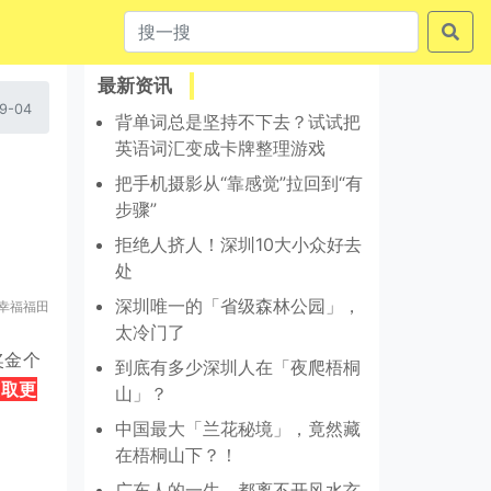
最新资讯
9-04
背单词总是坚持不下去？试试把
英语词汇变成卡牌整理游戏
把手机摄影从“靠感觉”拉回到“有
步骤”
拒绝人挤人！深圳10大小众好去
处
深圳唯一的「省级森林公园」，
幸福福田
太冷门了
奖金个
到底有多少深圳人在「夜爬梧桐
获取
更
山」？
中国最大「兰花秘境」，竟然藏
在梧桐山下？！
广东人的一生，都离不开风水玄