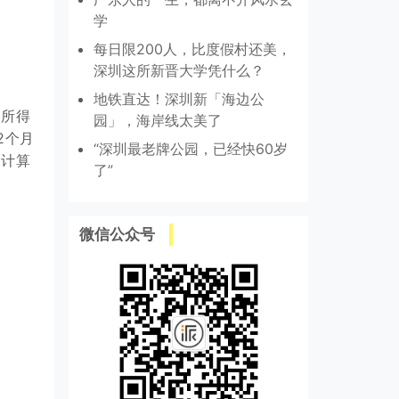
学
每日限200人，比度假村还美，
深圳这所新晋大学凭什么？
地铁直达！深圳新「海边公
人所得
园」，海岸线太美了
2个月
“深圳最老牌公园，已经快60岁
。计算
了”
微信公众号