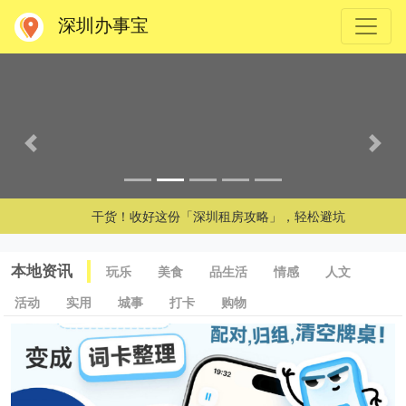
深圳办事宝
上一张
下一
干货！收好这份「深圳租房攻略」，轻松避坑
本地资讯
玩乐
美食
品生活
情感
人文
活动
实用
城事
打卡
购物