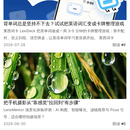
背单词总是坚持不下去？试试把英语词汇变成卡牌整理游戏
莱西词卡 LexiDeck 把背单词做成一局 3–5 分钟的卡牌整理游戏：英中配
对、语义归组、清空牌桌，让英语单词学习更容易开始。 莱西词卡
LexiDeck：把英语词汇变成一桌可以配对、归组、清空的词卡 很多人的背
2026-07-28
朗读
单词流程都很相似：第一天认真选词库、定计划，第二天还能完成打卡；
到了第三天，看到一整页“认识、模糊、不认识”，手已经先去刷别的内容
了。 问题未必
把手机摄影从“靠感觉”拉回到“有步骤”
LensMentor 场景化体验评测：AI 构图、智能曝光、滤镜推荐与 Pose 引
导，适合哪些拍摄场景？
2026-06-30
朗读