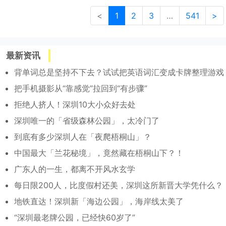
<
1
2
3
…
541
>
最新资讯
背单词总是坚持不下去？试试把英语词汇变成卡牌整理游戏
把手机摄影从“靠感觉”拉回到“有步骤”
拒绝人挤人！深圳10大小众好去处
深圳唯一的「省级森林公园」，太冷门了
到底有多少深圳人在「夜爬梧桐山」？
中国最大「兰花秘境」，竟然藏在梧桐山下？！
广东人的一生，都离不开风水玄学
每日限200人，比度假村还美，深圳这所新晋大学凭什么？
地铁直达！深圳新「海边公园」，海岸线太美了
“深圳最老牌公园，已经快60岁了”